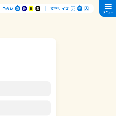
色合い
あ
あ
あ
あ
文字サイズ
小
中
大
メニュー
内