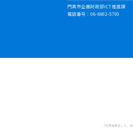
門真市企画財政部ICT推進課
電話番号：06-6902-5793
「利用者属性」と、制度