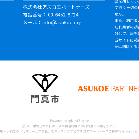
全を期してい
株式会社アスコエパートナーズ
て行う一切の
電話番号： 03-6452-8724
せん。
また、利用者
メール：info
asukoe.org
た利用者の損
対して、責任
当サイトに掲
たは削除する
Powered by egNavi Engine
【門真市手続きナビ】は、全国共通制度と個別制度の情報をもとに、
・手続きの「行政サービス属性」をマッチングするアスコエパートナーズの特許“egNavi Engi